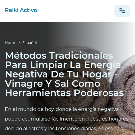
Reiki Activo
NEWS
Home
/
Español
ESPAÑOL
Métodos Tradicionales
Para Limpiar La Energía
Negativa De Tu Hogar -
Vinagre Y Sal Como
Herramientas Poderosas
En el mundo de hoy, donde la energía negativa
puede acumularse fácilmente en nuestros hogares
debido al estrés y las tensiones diarias, es esencial