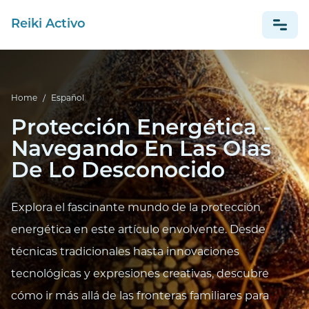
Reiki Activo
NEWS
Home
/
Español
ESPAÑOL
Protección Energética -
Navegando En Las Olas
De Lo Desconocido
Explora el fascinante mundo de la protección
energética en este artículo envolvente. Desde
técnicas tradicionales hasta innovaciones
tecnológicas y expresiones creativas, descubre
cómo ir más allá de las fronteras familiares para