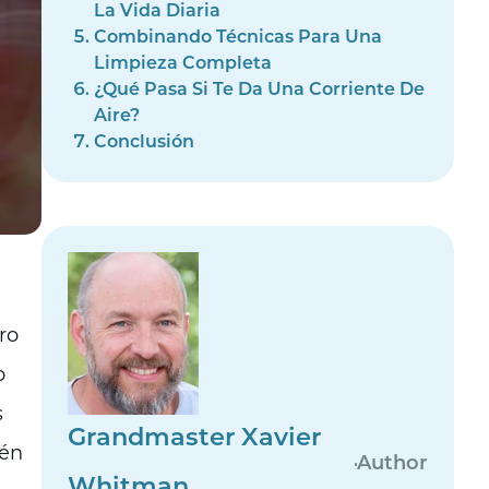
La Vida Diaria
Combinando Técnicas Para Una
Limpieza Completa
¿Qué Pasa Si Te Da Una Corriente De
Aire?
Conclusión
ro
o
s
Grandmaster Xavier
ién
Author
Whitman