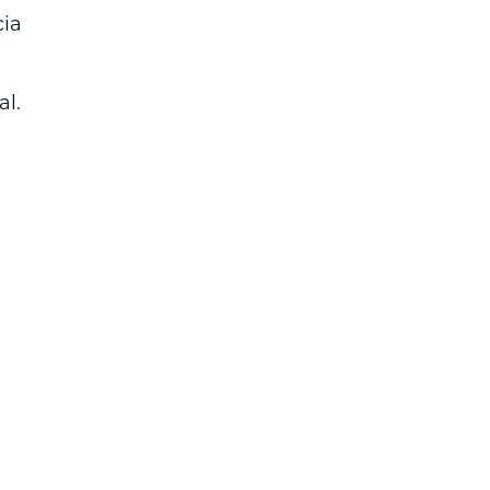
cia
al.