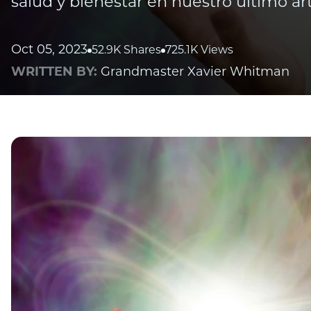
salud y bienestar en nuestro último art
Oct 05, 2023
52.9K Shares
725.1K Views
WRITTEN BY:
Grandmaster Xavier Whitman